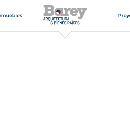
nmuebles
Proy